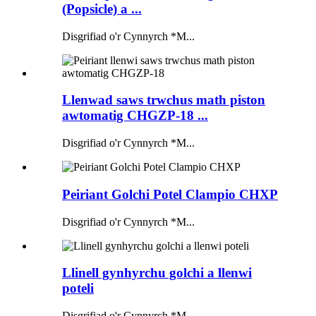
(Popsicle) a ...
Disgrifiad o'r Cynnyrch *M...
Llenwad saws trwchus math piston
awtomatig CHGZP-18 ...
Disgrifiad o'r Cynnyrch *M...
Peiriant Golchi Potel Clampio CHXP
Disgrifiad o'r Cynnyrch *M...
Llinell gynhyrchu golchi a llenwi
poteli
Disgrifiad o'r Cynnyrch *M...