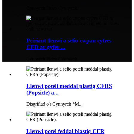
Cynnyrch Fideo Cynnyrch...
Peiriant llenwi a selio cwpan cyfres
CFD ar gyfer ...
Cynnyrch Fideo Cynnyrch...
Llenwi poteli meddal plastig CFRS
(Popsicle) a...
Disgrifiad o'r Cynnyrch *M...
Llenwi potel feddal blastig CFR