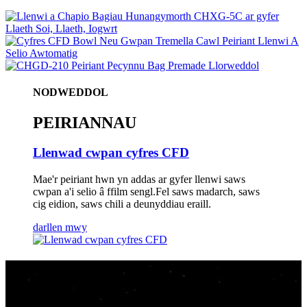
NODWEDDOL
PEIRIANNAU
Llenwad cwpan cyfres CFD
Mae'r peiriant hwn yn addas ar gyfer llenwi saws
cwpan a'i selio â ffilm sengl.Fel saws madarch, saws
cig eidion, saws chili a deunyddiau eraill.
darllen mwy
ein cynnyrch
pam dewis ni.