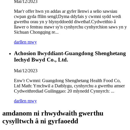
Mai/12/2023
Mae'r offer hwn yn addas ar gyfer llenwi a selio sawsiau
cwpan gyda ffilm sengl;Dyma ddyfais y cwmni sydd wedi
gwerthu orau yn y blynyddoedd diwethaf.Cydweithio â
llawer o fentrau mawr sy'n cynhyrchu cynhyrchion saws yn y
Sichuan Chongqing re...
darllen mwy
Achosion llwyddiant-Guangdong Shenghetang
Iechyd Bwyd Co., Ltd.
Mai/12/2023
Enw'r Cwmni: Guangdong Shenghetang Health Food Co,
Ltd Math: Ymchwil a Datblygu, cynhyrchu a gwerthu amser
Cydweithrediad Guilinggao: 20 mlynedd Cynnyrch: ...
darllen mwy
amdanom ni rhwydwaith gwerthu
cysylltwch â ni gyrfaoedd