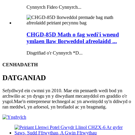
Cynnyrch Fideo Cynnyrch...
CHGD-85D Math o fag wedi'i wneud
ymlaen llaw llorweddol afreolaidd ...
Disgrifiad o'r Cynnyrch *D...
CENHADAETH
DATGANIAD
Sefydlwyd ein cwmni yn 2010. Mae ein pennaeth wedi bod yn
archwilio ac yn dysgu yn y diwydiant mecanyddol ers graddio o'r
ysgol.Mae'n entrepreneur technegol ac yn arweinydd sy'n ddiwyd o
ran meddwl, yn arloesol, yn brofiadol ac yn bragmatig.