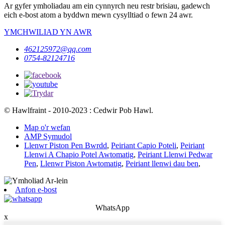
Ar gyfer ymholiadau am ein cynnyrch neu restr brisiau, gadewch
eich e-bost atom a byddwn mewn cysylltiad o fewn 24 awr.
YMCHWILIAD YN AWR
462125972@qq.com
0754-82124716
© Hawlfraint - 2010-2023 : Cedwir Pob Hawl.
Map o'r wefan
AMP Symudol
Llenwr Piston Pen Bwrdd
,
Peiriant Capio Poteli
,
Peiriant
Llenwi A Chapio Potel Awtomatig
,
Peiriant Llenwi Pedwar
Pen
,
Llenwr Piston Awtomatig
,
Peiriant llenwi dau ben
,
Anfon e-bost
WhatsApp
x