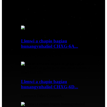
Rydym yn fenter gynhyrchu broffesiynol sy'n ymwneud â gwahanol
fathau o beiriannau pecynnu bwyd,
integreiddio ymchwil a datblygu, gweithgynhyrchu, gwerthu, a
gwella gwasanaeth ôl-werthu.
Llenwi a chapio bagiau
hunangynhaliol CHXG-6A...
Cynnyrch Fideo Cynnyrch...
Llenwi a chapio bagiau
hunangynhaliol CHXG-6D...
Cynnyrch Fideo Cynnyrch...