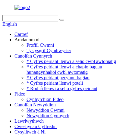
English
Cartref
Amdanom ni
Proffil Cwmni
Tystysgrif Cymhwyster
Canolfan Cynnyrch
* Cyfres peiriant llenwi a selio cwbl awtomatig
* Cyfres peiriant llenwi a chapio bagiau
hunangynhaliol cwbl awtomatig
* Cyfres peiriant pecynnu bagiau
* Cyfres peiriant llenwi poteli
* Rod iâ llenwi a selio gyfres peiriant
Fideo
Cynhyrchion Fideo
Canolfan Newyddion
Newyddion Cwmni
Newyddion Cynnyrch
Lawrlwythwch
Cwestiynau Cyffredin
Cysylltwch â Ni