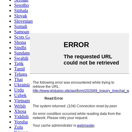
Sesotho
Sinhala
Slovak
Slovenian
Somali
Samoan
Scots Gaelic
Shona
Sindhi
Sundanese
Swahili
Tajik
Tamil
Telugu
Thai
Ukrainian
Urdu
Uzbek
Vietnamese
Welsh
Xhosa
Yiddish
Yoruba
Zulu