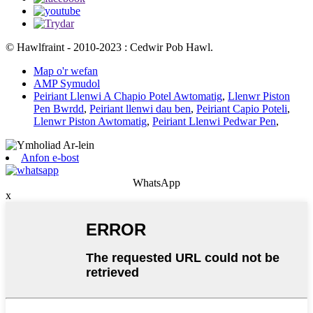
© Hawlfraint - 2010-2023 : Cedwir Pob Hawl.
Map o'r wefan
AMP Symudol
Peiriant Llenwi A Chapio Potel Awtomatig
,
Llenwr Piston
Pen Bwrdd
,
Peiriant llenwi dau ben
,
Peiriant Capio Poteli
,
Llenwr Piston Awtomatig
,
Peiriant Llenwi Pedwar Pen
,
Anfon e-bost
WhatsApp
x