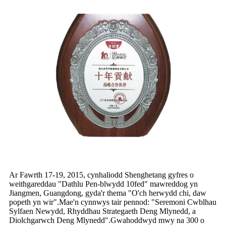
Ar Fawrth 17-19, 2015, cynhaliodd Shenghetang gyfres o
weithgareddau "Dathlu Pen-blwydd 10fed" mawreddog yn
Jiangmen, Guangdong, gyda'r thema "O'ch herwydd chi, daw
popeth yn wir".Mae'n cynnwys tair pennod: "Seremoni Cwblhau
Sylfaen Newydd, Rhyddhau Strategaeth Deng Mlynedd, a
Diolchgarwch Deng Mlynedd".Gwahoddwyd mwy na 300 o