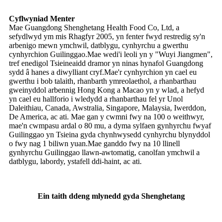
Cyflwyniad Menter
Mae Guangdong Shenghetang Health Food Co, Ltd, a
sefydlwyd ym mis Rhagfyr 2005, yn fenter fwyd restredig sy'n
arbenigo mewn ymchwil, datblygu, cynhyrchu a gwerthu
cynhyrchion Guilinggao.Mae wedi'i leoli yn y "Wuyi Jiangmen",
tref enedigol Tsieineaidd dramor yn ninas hynafol Guangdong
sydd â hanes a diwylliant cryf.Mae'r cynhyrchion yn cael eu
gwerthu i bob talaith, rhanbarth ymreolaethol, a rhanbarthau
gweinyddol arbennig Hong Kong a Macao yn y wlad, a hefyd
yn cael eu hallforio i wledydd a rhanbarthau fel yr Unol
Daleithiau, Canada, Awstralia, Singapore, Malaysia, Iwerddon,
De America, ac ati. Mae gan y cwmni fwy na 100 o weithwyr,
mae'n cwmpasu ardal o 80 mu, a dyma sylfaen gynhyrchu fwyaf
Guilinggao yn Tsieina gyda chynhwysedd cynhyrchu blynyddol
o fwy nag 1 biliwn yuan.Mae ganddo fwy na 10 llinell
gynhyrchu Guilinggao llawn-awtomatig, canolfan ymchwil a
datblygu, labordy, ystafell ddi-haint, ac ati.
Ein taith ddeng mlynedd gyda Shenghetang