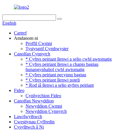
English
Cartref
Amdanom ni
Proffil Cwmni
Tystysgrif Cymhwyster
Canolfan Cynnyrch
* Cyfres peiriant llenwi a selio cwbl awtomatig
* Cyfres peiriant llenwi a chapio bagiau
hunangynhaliol cwbl awtomatig
* Cyfres peiriant pecynnu bagiau
* Cyfres peiriant llenwi poteli
* Rod iâ llenwi a selio gyfres peiriant
Fideo
Cynhyrchion Fideo
Canolfan Newyddion
Newyddion Cwmni
Newyddion Cynnyrch
Lawrlwythwch
Cwestiynau Cyffredin
Cysylltwch â Ni