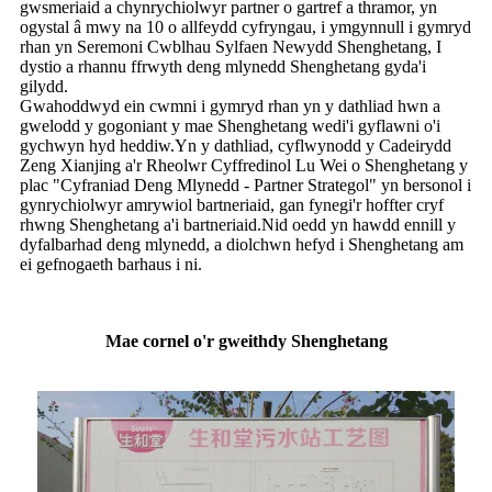
gwsmeriaid a chynrychiolwyr partner o gartref a thramor, yn
ogystal â mwy na 10 o allfeydd cyfryngau, i ymgynnull i gymryd
rhan yn Seremoni Cwblhau Sylfaen Newydd Shenghetang, I
dystio a rhannu ffrwyth deng mlynedd Shenghetang gyda'i
gilydd.
Gwahoddwyd ein cwmni i gymryd rhan yn y dathliad hwn a
gwelodd y gogoniant y mae Shenghetang wedi'i gyflawni o'i
gychwyn hyd heddiw.Yn y dathliad, cyflwynodd y Cadeirydd
Zeng Xianjing a'r Rheolwr Cyffredinol Lu Wei o Shenghetang y
plac "Cyfraniad Deng Mlynedd - Partner Strategol" yn bersonol i
gynrychiolwyr amrywiol bartneriaid, gan fynegi'r hoffter cryf
rhwng Shenghetang a'i bartneriaid.Nid oedd yn hawdd ennill y
dyfalbarhad deng mlynedd, a diolchwn hefyd i Shenghetang am
ei gefnogaeth barhaus i ni.
Mae cornel o'r gweithdy Shenghetang