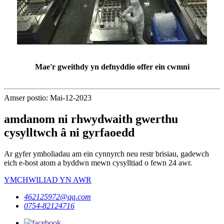
Mae'r gweithdy yn defnyddio offer ein cwmni
Amser postio: Mai-12-2023
amdanom ni rhwydwaith gwerthu
cysylltwch â ni gyrfaoedd
Ar gyfer ymholiadau am ein cynnyrch neu restr brisiau, gadewch
eich e-bost atom a byddwn mewn cysylltiad o fewn 24 awr.
YMCHWILIAD YN AWR
462125972@qq.com
0754-82124716