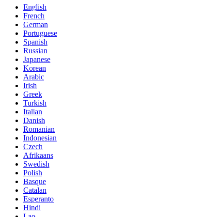
English
French
German
Portuguese
Spanish
Russian
Japanese
Korean
Arabic
Irish
Greek
Turkish
Italian
Danish
Romanian
Indonesian
Czech
Afrikaans
Swedish
Polish
Basque
Catalan
Esperanto
Hindi
Lao