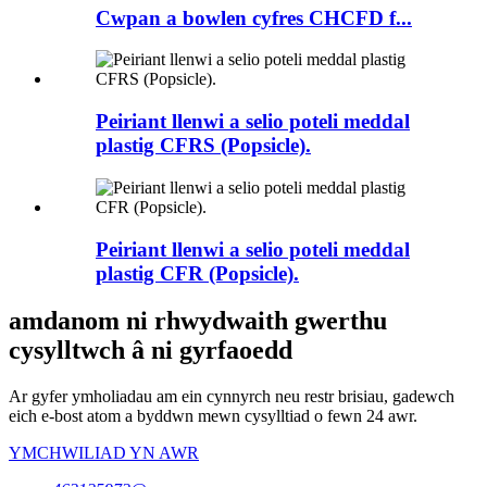
Cwpan a bowlen cyfres CHCFD f...
Peiriant llenwi a selio poteli meddal
plastig CFRS (Popsicle).
Peiriant llenwi a selio poteli meddal
plastig CFR (Popsicle).
amdanom ni rhwydwaith gwerthu
cysylltwch â ni gyrfaoedd
Ar gyfer ymholiadau am ein cynnyrch neu restr brisiau, gadewch
eich e-bost atom a byddwn mewn cysylltiad o fewn 24 awr.
YMCHWILIAD YN AWR