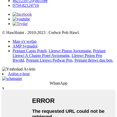
462125972@qq.com
0754-82124716
© Hawlfraint - 2010-2023 : Cedwir Pob Hawl.
Map o'r wefan
AMP Symudol
Peiriant Capio Poteli
,
Llenwr Piston Awtomatig
,
Peiriant
Llenwi A Chapio Potel Awtomatig
,
Llenwr Piston Pen
Bwrdd
,
Peiriant Llenwi Pedwar Pen
,
Peiriant llenwi dau ben
,
Anfon e-bost
WhatsApp
x