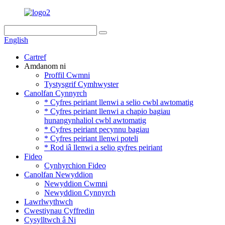
English
Cartref
Amdanom ni
Proffil Cwmni
Tystysgrif Cymhwyster
Canolfan Cynnyrch
* Cyfres peiriant llenwi a selio cwbl awtomatig
* Cyfres peiriant llenwi a chapio bagiau
hunangynhaliol cwbl awtomatig
* Cyfres peiriant pecynnu bagiau
* Cyfres peiriant llenwi poteli
* Rod iâ llenwi a selio gyfres peiriant
Fideo
Cynhyrchion Fideo
Canolfan Newyddion
Newyddion Cwmni
Newyddion Cynnyrch
Lawrlwythwch
Cwestiynau Cyffredin
Cysylltwch â Ni