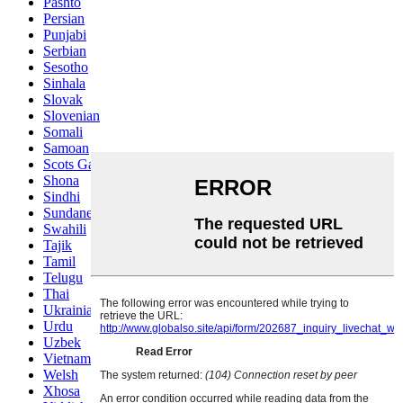
Pashto
Persian
Punjabi
Serbian
Sesotho
Sinhala
Slovak
Slovenian
Somali
Samoan
Scots Gaelic
Shona
Sindhi
Sundanese
Swahili
Tajik
Tamil
Telugu
Thai
Ukrainian
Urdu
Uzbek
Vietnamese
Welsh
Xhosa