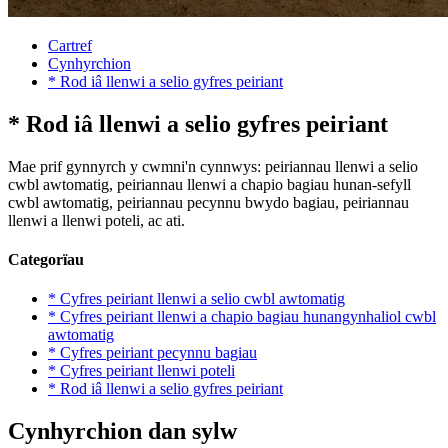
Cartref
Cynhyrchion
* Rod iâ llenwi a selio gyfres peiriant
* Rod iâ llenwi a selio gyfres peiriant
Mae prif gynnyrch y cwmni'n cynnwys: peiriannau llenwi a selio
cwbl awtomatig, peiriannau llenwi a chapio bagiau hunan-sefyll
cwbl awtomatig, peiriannau pecynnu bwydo bagiau, peiriannau
llenwi a llenwi poteli, ac ati.
Categorïau
* Cyfres peiriant llenwi a selio cwbl awtomatig
* Cyfres peiriant llenwi a chapio bagiau hunangynhaliol cwbl
awtomatig
* Cyfres peiriant pecynnu bagiau
* Cyfres peiriant llenwi poteli
* Rod iâ llenwi a selio gyfres peiriant
Cynhyrchion dan sylw