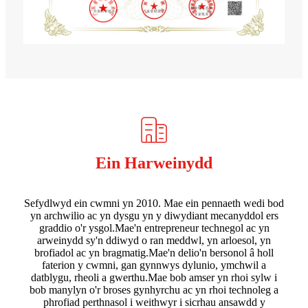
Ein Harweinydd
Sefydlwyd ein cwmni yn 2010. Mae ein pennaeth wedi bod
yn archwilio ac yn dysgu yn y diwydiant mecanyddol ers
graddio o'r ysgol.Mae'n entrepreneur technegol ac yn
arweinydd sy'n ddiwyd o ran meddwl, yn arloesol, yn
brofiadol ac yn bragmatig.Mae'n delio'n bersonol â holl
faterion y cwmni, gan gynnwys dylunio, ymchwil a
datblygu, rheoli a gwerthu.Mae bob amser yn rhoi sylw i
bob manylyn o'r broses gynhyrchu ac yn rhoi technoleg a
phrofiad perthnasol i weithwyr i sicrhau ansawdd y