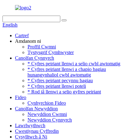
English
Cartref
Amdanom ni
Proffil Cwmni
Tystysgrif Cymhwyster
Canolfan Cynnyrch
* Cyfres peiriant llenwi a selio cwbl awtomatig
* Cyfres peiriant llenwi a chapio bagiau
hunangynhaliol cwbl awtomatig
* Cyfres peiriant pecynnu bagiau
* Cyfres peiriant llenwi poteli
* Rod iâ llenwi a selio gyfres peiriant
Fideo
Cynhyrchion Fideo
Canolfan Newyddion
Newyddion Cwmni
Newyddion Cynnyrch
Lawrlwythwch
Cwestiynau Cyffredin
Cysylltwch â Ni