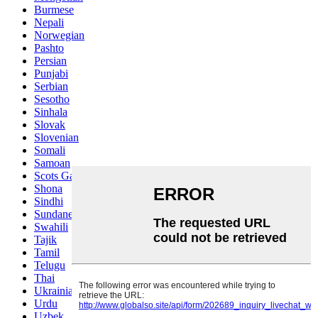
Burmese
Nepali
Norwegian
Pashto
Persian
Punjabi
Serbian
Sesotho
Sinhala
Slovak
Slovenian
Somali
Samoan
Scots Gaelic
Shona
Sindhi
Sundanese
Swahili
Tajik
Tamil
Telugu
Thai
Ukrainian
Urdu
Uzbek