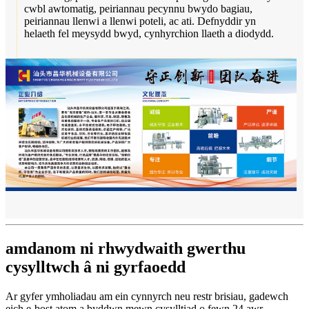
cwbl awtomatig, peiriannau pecynnu bwydo bagiau,
peiriannau llenwi a llenwi poteli, ac ati. Defnyddir yn
helaeth fel meysydd bwyd, cynhyrchion llaeth a diodydd.
amdanom ni rhwydwaith gwerthu
cysylltwch â ni gyrfaoedd
Ar gyfer ymholiadau am ein cynnyrch neu restr brisiau, gadewch
eich e-bost atom a byddwn mewn cysylltiad o fewn 24 awr.