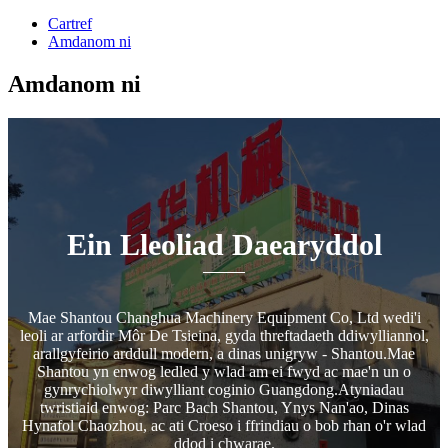
Cartref
Amdanom ni
Amdanom ni
Ein Lleoliad Daearyddol
Mae Shantou Changhua Machinery Equipment Co, Ltd wedi'i
leoli ar arfordir Môr De Tsieina, gyda threftadaeth ddiwylliannol,
arallgyfeirio arddull modern, a dinas unigryw - Shantou.Mae
Shantou yn enwog ledled y wlad am ei fwyd ac mae'n un o
gynrychiolwyr diwylliant coginio Guangdong.Atyniadau
twristiaid enwog: Parc Bach Shantou, Ynys Nan'ao, Dinas
Hynafol Chaozhou, ac ati Croeso i ffrindiau o bob rhan o'r wlad
ddod i chwarae.