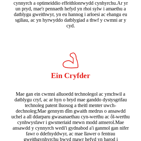
cynnyrch a optimeiddio effeithlonrwydd cynhyrchu.Ar yr
un pryd, mae'r pennaeth hefyd yn rhoi sylw i amaethu a
datblygu gweithwyr, yn eu hannog i arloesi ac ehangu eu
sgiliau, ac yn hyrwyddo datblygiad a thwf y cwmni ar y
cyd.
Ein Cryfder
Mae gan ein cwmni alluoedd technolegol ac ymchwil a
datblygu cryf, ac ar hyn o bryd mae ganddo dystysgrifau
technoleg patent lluosog a theitl menter uwch-
dechnoleg;Mae gennym dîm gwaith medrus o ansawdd
uchel a all ddarparu gwasanaethau cyn-werthu ac ôl-werthu
cynhwysfawr i gwsmeriaid mewn modd amserol.Mae
ansawdd y cynnyrch wedi'i gydnabod a'i ganmol gan nifer
fawr o ddefnyddwyr, ac mae llawer o fentrau
gweithgynhyrchu bwyd mawr hefyd yn barod i