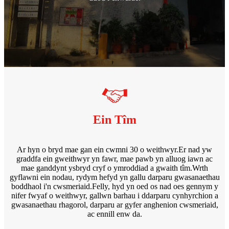
Ein Tîm
Ar hyn o bryd mae gan ein cwmni 30 o weithwyr.Er nad yw
graddfa ein gweithwyr yn fawr, mae pawb yn alluog iawn ac
mae ganddynt ysbryd cryf o ymroddiad a gwaith tîm.Wrth
gyflawni ein nodau, rydym hefyd yn gallu darparu gwasanaethau
boddhaol i'n cwsmeriaid.Felly, hyd yn oed os nad oes gennym y
nifer fwyaf o weithwyr, gallwn barhau i ddarparu cynhyrchion a
gwasanaethau rhagorol, darparu ar gyfer anghenion cwsmeriaid,
ac ennill enw da.