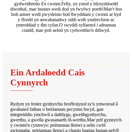
gydweithredu â'n cwmni.Felly, yn ystod y blynyddoedd
diwethaf, mae busnes wedi dod yn fwyfwy poeth!Mae'r bos
bob amser wedi pwysleisio bod llwyddiant y cwmni ar hyd
y ffordd yn anwahanadwy oddi wrth ymdrechion ac
ymroddiad y tîm cyfan.O swyddi sylfaenol i adrannau
craidd, mae pob aelod yn cydweithio'n ddiwyd.
Ein Ardaloedd Cais
Cynnyrch
Rydym yn fenter gynhyrchu broffesiynol sy'n ymwneud â
gwahanol fathau o beiriannau pecynnu bwyd, gan
integreiddio ymchwil a datblygu, gweithgynhyrchu,
gwerthu, a gwella gwasanaeth ôl-werthu.Mae prif gynnyrch
y cwmni'n cynnwys: peiriannau llenwi a selio cwbl
awtomatig, peiriannau llenwi a chapio bagiau hunan-sefyll