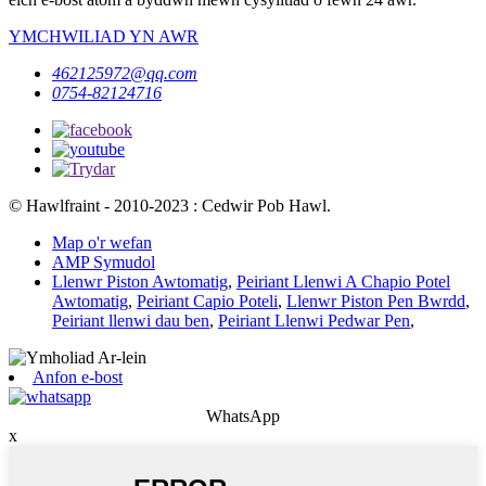
YMCHWILIAD YN AWR
462125972@qq.com
0754-82124716
© Hawlfraint - 2010-2023 : Cedwir Pob Hawl.
Map o'r wefan
AMP Symudol
Llenwr Piston Awtomatig
,
Peiriant Llenwi A Chapio Potel
Awtomatig
,
Peiriant Capio Poteli
,
Llenwr Piston Pen Bwrdd
,
Peiriant llenwi dau ben
,
Peiriant Llenwi Pedwar Pen
,
Anfon e-bost
WhatsApp
x