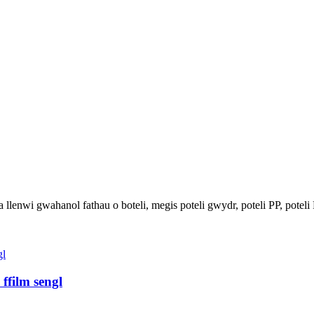
 a llenwi gwahanol fathau o boteli, megis poteli gwydr, poteli PP, potel
ffilm sengl