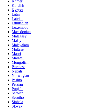
Khmer
Kurdish
Kyrgyz
Latin
Latvian
Lithuanian
Luxembou..
Macedonian
Malagasy
Malay
Malayalam
Maltese
Maori
Marathi
Mongolian
Burmese
Nepali
Norwegian
Pashto
Persian
Punjabi
Serbian
Sesotho
Sinhala
Slovak