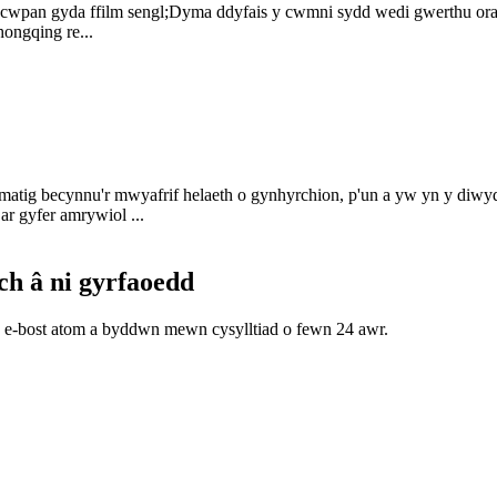
au cwpan gyda ffilm sengl;Dyma ddyfais y cwmni sydd wedi gwerthu or
ongqing re...
omatig becynnu'r mwyafrif helaeth o gynhyrchion, p'un a yw yn y diw
r gyfer amrywiol ...
h â ni gyrfaoedd
h e-bost atom a byddwn mewn cysylltiad o fewn 24 awr.