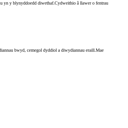
au yn y blynyddoedd diwethaf.Cydweithio â llawer o fentrau
ydiannau bwyd, cemegol dyddiol a diwydiannau eraill.Mae