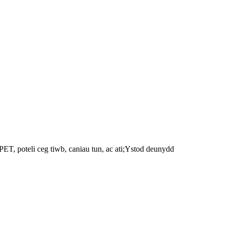
i PET, poteli ceg tiwb, caniau tun, ac ati;Ystod deunydd