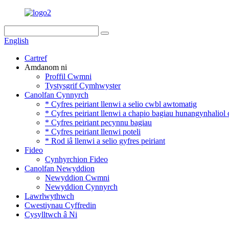
English
Cartref
Amdanom ni
Proffil Cwmni
Tystysgrif Cymhwyster
Canolfan Cynnyrch
* Cyfres peiriant llenwi a selio cwbl awtomatig
* Cyfres peiriant llenwi a chapio bagiau hunangynhaliol
* Cyfres peiriant pecynnu bagiau
* Cyfres peiriant llenwi poteli
* Rod iâ llenwi a selio gyfres peiriant
Fideo
Cynhyrchion Fideo
Canolfan Newyddion
Newyddion Cwmni
Newyddion Cynnyrch
Lawrlwythwch
Cwestiynau Cyffredin
Cysylltwch â Ni