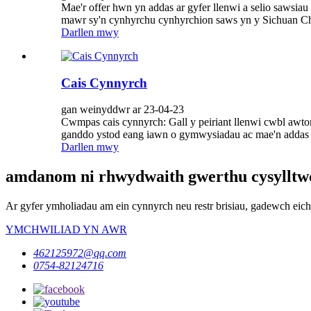
Mae'r offer hwn yn addas ar gyfer llenwi a selio sawsi
mawr sy'n cynhyrchu cynhyrchion saws yn y Sichuan Ch
Darllen mwy
Cais Cynnyrch
gan weinyddwr ar 23-04-23
Cwmpas cais cynnyrch: Gall y peiriant llenwi cwbl awt
ganddo ystod eang iawn o gymwysiadau ac mae'n addas a
Darllen mwy
amdanom ni rhwydwaith gwerthu cysylltwc
Ar gyfer ymholiadau am ein cynnyrch neu restr brisiau, gadewch eic
YMCHWILIAD YN AWR
462125972@qq.com
0754-82124716