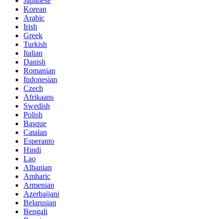
Japanese
Korean
Arabic
Irish
Greek
Turkish
Italian
Danish
Romanian
Indonesian
Czech
Afrikaans
Swedish
Polish
Basque
Catalan
Esperanto
Hindi
Lao
Albanian
Amharic
Armenian
Azerbaijani
Belarusian
Bengali