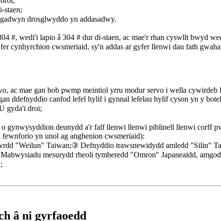
orol;
-staen;
 y gadwyn drosglwyddo yn addasadwy.
304 #, wedi'i lapio â 304 # dur di-staen, ac mae'r rhan cyswllt bwyd w
yfer cynhyrchion cwsmeriaid, sy'n addas ar gyfer llenwi dau fath gwaha
o, ac mae gan bob pwmp meintiol yrru modur servo i wella cywirdeb ll
an ddefnyddio canfod lefel hylif i gynnal lefelau hylif cyson yn y botel
 gyda'i droi;
 gynwysyddion deunydd a'r falf llenwi llenwi piblinell llenwi corff 
u fewnforio yn unol ag anghenion cwsmeriaid):
dd "Weilun" Taiwan;③ Defnyddio trawsnewidydd amledd "Silin" T
i;⑥ Mabwysiadu mesurydd rheoli tymheredd "Omron" Japaneaidd, amgo
;
h â ni gyrfaoedd