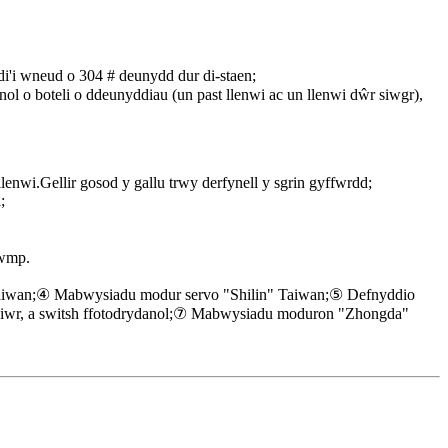
edi'i wneud o 304 # deunydd dur di-staen;
nol o boteli o ddeunyddiau (un past llenwi ac un llenwi dŵr siwgr),
enwi.Gellir gosod y gallu trwy derfynell y sgrin gyffwrdd;
;
pwmp.
aiwan;④ Mabwysiadu modur servo "Shilin" Taiwan;⑤ Defnyddio
diwr, a switsh ffotodrydanol;⑦ Mabwysiadu moduron "Zhongda"