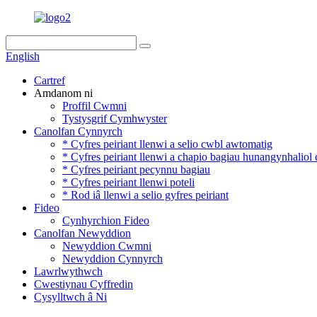
English
Cartref
Amdanom ni
Proffil Cwmni
Tystysgrif Cymhwyster
Canolfan Cynnyrch
* Cyfres peiriant llenwi a selio cwbl awtomatig
* Cyfres peiriant llenwi a chapio bagiau hunangynhaliol
* Cyfres peiriant pecynnu bagiau
* Cyfres peiriant llenwi poteli
* Rod iâ llenwi a selio gyfres peiriant
Fideo
Cynhyrchion Fideo
Canolfan Newyddion
Newyddion Cwmni
Newyddion Cynnyrch
Lawrlwythwch
Cwestiynau Cyffredin
Cysylltwch â Ni