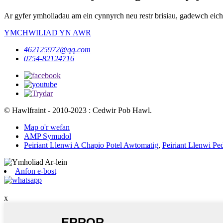
Ar gyfer ymholiadau am ein cynnyrch neu restr brisiau, gadewch eic
YMCHWILIAD YN AWR
462125972@qq.com
0754-82124716
© Hawlfraint - 2010-2023 : Cedwir Pob Hawl.
Map o'r wefan
AMP Symudol
Peiriant Llenwi A Chapio Potel Awtomatig
,
Peiriant Llenwi P
Anfon e-bost
x