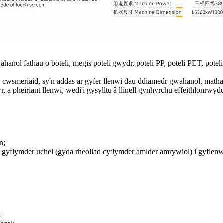
ahanol fathau o boteli, megis poteli gwydr, poteli PP, poteli PET, pote
er cwsmeriaid, sy'n addas ar gyfer llenwi dau ddiamedr gwahanol, matha
wr, a pheiriant llenwi, wedi'i gysylltu â llinell gynhyrchu effeithlonrwyd
n;
ar gyflymder uchel (gyda rheoliad cyflymder amlder amrywiol) i gyflenwi'
;