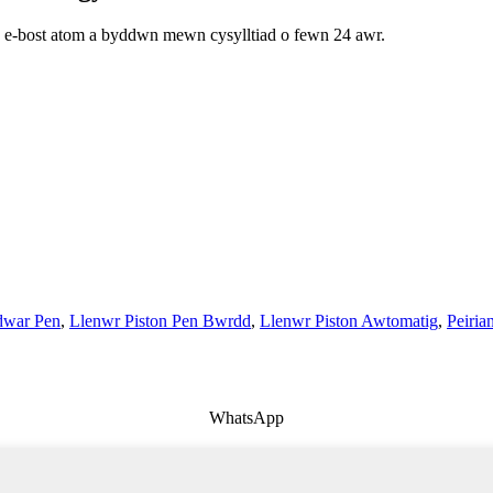
h e-bost atom a byddwn mewn cysylltiad o fewn 24 awr.
edwar Pen
,
Llenwr Piston Pen Bwrdd
,
Llenwr Piston Awtomatig
,
Peiria
WhatsApp