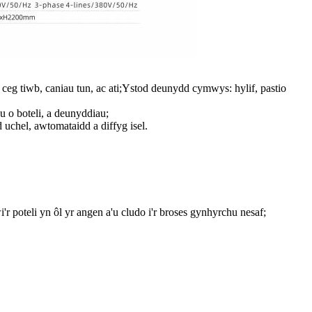
li ceg tiwb, caniau tun, ac ati;Ystod deunydd cymwys: hylif, pastio
u o boteli, a deunyddiau;
d uchel, awtomataidd a diffyg isel.
r poteli yn ôl yr angen a'u cludo i'r broses gynhyrchu nesaf;