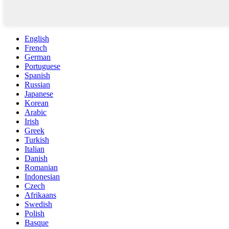
English
French
German
Portuguese
Spanish
Russian
Japanese
Korean
Arabic
Irish
Greek
Turkish
Italian
Danish
Romanian
Indonesian
Czech
Afrikaans
Swedish
Polish
Basque