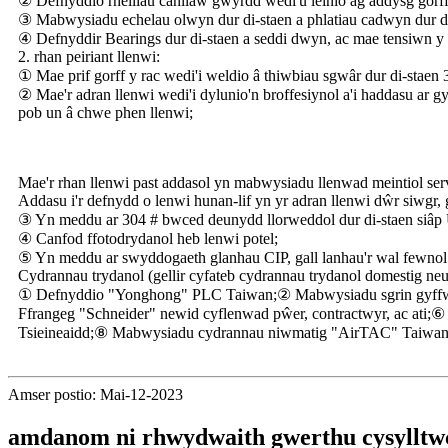
② Defnyddio rheiliau canllaw gwyrdd wedi'u leinio ag addysg gorff
③ Mabwysiadu echelau olwyn dur di-staen a phlatiau cadwyn dur di
④ Defnyddir Bearings dur di-staen a seddi dwyn, ac mae tensiwn
2. rhan peiriant llenwi:
① Mae prif gorff y rac wedi'i weldio â thiwbiau sgwâr dur di-staen 
② Mae'r adran llenwi wedi'i dylunio'n broffesiynol a'i haddasu ar g
pob un â chwe phen llenwi;
Mae'r rhan llenwi past addasol yn mabwysiadu llenwad meintiol serv
Addasu i'r defnydd o lenwi hunan-lif yn yr adran llenwi dŵr siwgr, g
③ Yn meddu ar 304 # bwced deunydd llorweddol dur di-staen siâp U
④ Canfod ffotodrydanol heb lenwi potel;
⑤ Yn meddu ar swyddogaeth glanhau CIP, gall lanhau'r wal fewnol o
Cydrannau trydanol (gellir cyfateb cydrannau trydanol domestig ne
① Defnyddio "Yonghong" PLC Taiwan;② Mabwysiadu sgrin gyffwr
Ffrangeg "Schneider" newid cyflenwad pŵer, contractwyr, ac at
Tsieineaidd;⑧ Mabwysiadu cydrannau niwmatig "AirTAC" Taiwan
Amser postio: Mai-12-2023
amdanom ni rhwydwaith gwerthu cysylltwc