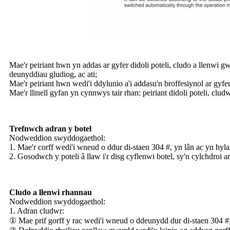
Mae'r peiriant hwn yn addas ar gyfer didoli poteli, cludo a llenwi gw
deunyddiau gludiog, ac ati;
Mae'r peiriant hwn wedi'i ddylunio a'i addasu'n broffesiynol ar gyf
Mae'r llinell gyfan yn cynnwys tair rhan: peiriant didoli poteli, clud
Trefnwch adran y botel
Nodweddion swyddogaethol:
1. Mae'r corff wedi'i wneud o ddur di-staen 304 #, yn lân ac yn hyla
2. Gosodwch y poteli â llaw i'r disg cyflenwi botel, sy'n cylchdroi 
Cludo a llenwi rhannau
Nodweddion swyddogaethol:
1. Adran cludwr:
① Mae prif gorff y rac wedi'i wneud o ddeunydd dur di-staen 304 #