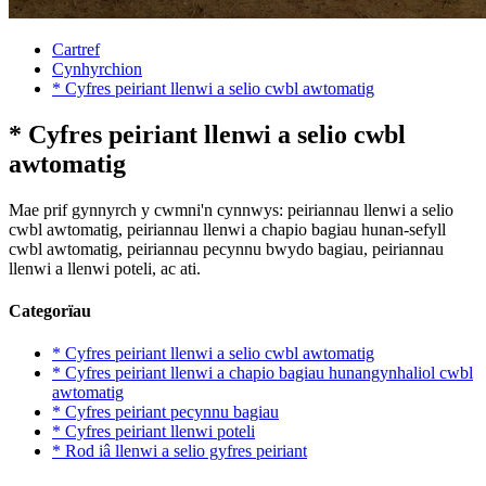
Cartref
Cynhyrchion
* Cyfres peiriant llenwi a selio cwbl awtomatig
* Cyfres peiriant llenwi a selio cwbl
awtomatig
Mae prif gynnyrch y cwmni'n cynnwys: peiriannau llenwi a selio
cwbl awtomatig, peiriannau llenwi a chapio bagiau hunan-sefyll
cwbl awtomatig, peiriannau pecynnu bwydo bagiau, peiriannau
llenwi a llenwi poteli, ac ati.
Categorïau
* Cyfres peiriant llenwi a selio cwbl awtomatig
* Cyfres peiriant llenwi a chapio bagiau hunangynhaliol cwbl
awtomatig
* Cyfres peiriant pecynnu bagiau
* Cyfres peiriant llenwi poteli
* Rod iâ llenwi a selio gyfres peiriant