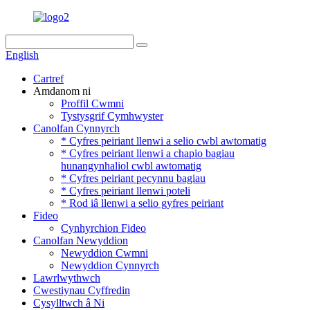
English
Cartref
Amdanom ni
Proffil Cwmni
Tystysgrif Cymhwyster
Canolfan Cynnyrch
* Cyfres peiriant llenwi a selio cwbl awtomatig
* Cyfres peiriant llenwi a chapio bagiau
hunangynhaliol cwbl awtomatig
* Cyfres peiriant pecynnu bagiau
* Cyfres peiriant llenwi poteli
* Rod iâ llenwi a selio gyfres peiriant
Fideo
Cynhyrchion Fideo
Canolfan Newyddion
Newyddion Cwmni
Newyddion Cynnyrch
Lawrlwythwch
Cwestiynau Cyffredin
Cysylltwch â Ni