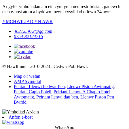
Ar gyfer ymholiadau am ein cynnyrch neu restr brisiau, gadewch
eich e-bost atom a byddwn mewn cysylltiad o fewn 24 awr.
YMCHWILIAD YN AWR
462125972@qq.com
0754-82124716
© Hawlfraint - 2010-2023 : Cedwir Pob Hawl.
Map o'r wefan
AMP Symudol
Peiriant Llenwi Pedwar Pen
,
Llenwr Piston Awtomatig
,
Peiriant Capio Poteli
,
Peiriant Llenwi A Chapio Potel
Awtomatig
,
Peiriant llenwi dau ben
,
Llenwr Piston Pen
Bwrdd
,
Anfon e-bost
WhatsApp