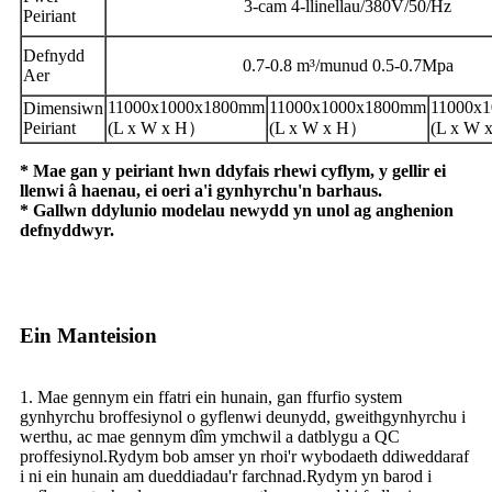
3-cam 4-llinellau/380V/50/Hz
Peiriant
Defnydd
0.7-0.8 m³/munud 0.5-0.7Mpa
Aer
11000x1000x1800mm
11000x1000x1800mm
11000x
Dimensiwn
Peiriant
(L x W x H）
(L x W x H）
(L x W
* Mae gan y peiriant hwn ddyfais rhewi cyflym, y gellir ei
llenwi â haenau, ei oeri a'i gynhyrchu'n barhaus.
* Gallwn ddylunio modelau newydd yn unol ag anghenion
defnyddwyr.
Ein Manteision
1. Mae gennym ein ffatri ein hunain, gan ffurfio system
gynhyrchu broffesiynol o gyflenwi deunydd, gweithgynhyrchu i
werthu, ac mae gennym dîm ymchwil a datblygu a QC
proffesiynol.Rydym bob amser yn rhoi'r wybodaeth ddiweddaraf
i ni ein hunain am dueddiadau'r farchnad.Rydym yn barod i