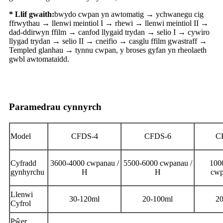
* Llif gwaith:
bwydo cwpan yn awtomatig → ychwanegu cig
ffrwythau → llenwi meintiol I → rhewi → llenwi meintiol II →
dad-ddirwyn ffilm → canfod llygaid trydan → selio I → cywiro
llygad trydan → selio II → cneifio → casglu ffilm gwastraff →
Templed glanhau → tynnu cwpan, y broses gyfan yn rheolaeth
gwbl awtomataidd.
Paramedrau cynnyrch
Model
CFDS-4
CFDS-6
C
Cyfradd
3600-4000 cwpanau /
5500-6000 cwpanau /
100
gynhyrchu
H
H
cwp
Llenwi
30-120ml
20-100ml
2
Cyfrol
Pŵer