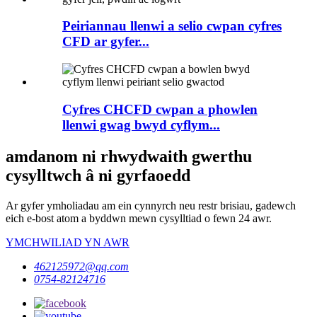
Peiriannau llenwi a selio cwpan cyfres
CFD ar gyfer...
Cyfres CHCFD cwpan a phowlen
llenwi gwag bwyd cyflym...
amdanom ni rhwydwaith gwerthu
cysylltwch â ni gyrfaoedd
Ar gyfer ymholiadau am ein cynnyrch neu restr brisiau, gadewch
eich e-bost atom a byddwn mewn cysylltiad o fewn 24 awr.
YMCHWILIAD YN AWR
462125972@qq.com
0754-82124716