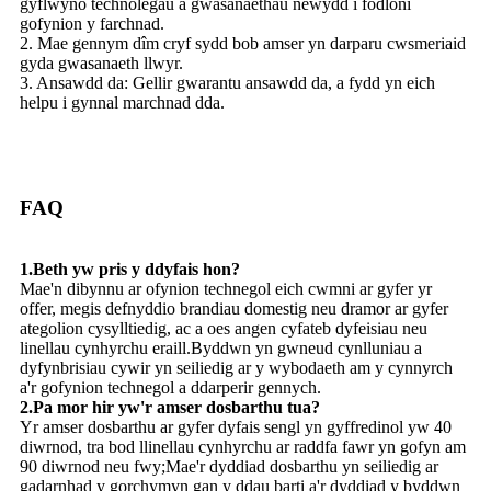
gyflwyno technolegau a gwasanaethau newydd i fodloni
gofynion y farchnad.
2. Mae gennym dîm cryf sydd bob amser yn darparu cwsmeriaid
gyda gwasanaeth llwyr.
3. Ansawdd da: Gellir gwarantu ansawdd da, a fydd yn eich
helpu i gynnal marchnad dda.
FAQ
1.Beth yw pris y ddyfais hon?
Mae'n dibynnu ar ofynion technegol eich cwmni ar gyfer yr
offer, megis defnyddio brandiau domestig neu dramor ar gyfer
ategolion cysylltiedig, ac a oes angen cyfateb dyfeisiau neu
linellau cynhyrchu eraill.Byddwn yn gwneud cynlluniau a
dyfynbrisiau cywir yn seiliedig ar y wybodaeth am y cynnyrch
a'r gofynion technegol a ddarperir gennych.
2.Pa mor hir yw'r amser dosbarthu tua?
Yr amser dosbarthu ar gyfer dyfais sengl yn gyffredinol yw 40
diwrnod, tra bod llinellau cynhyrchu ar raddfa fawr yn gofyn am
90 diwrnod neu fwy;Mae'r dyddiad dosbarthu yn seiliedig ar
gadarnhad y gorchymyn gan y ddau barti a'r dyddiad y byddwn