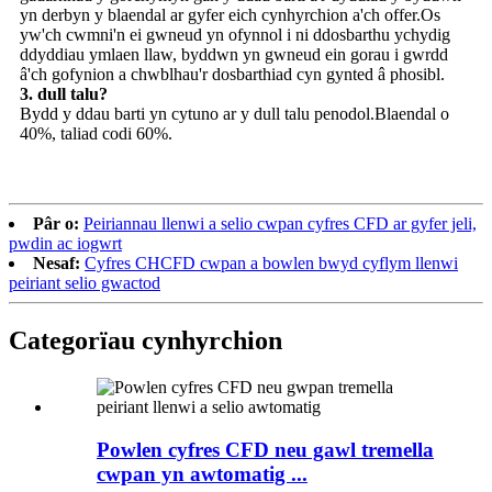
yn derbyn y blaendal ar gyfer eich cynhyrchion a'ch offer.Os
yw'ch cwmni'n ei gwneud yn ofynnol i ni ddosbarthu ychydig
ddyddiau ymlaen llaw, byddwn yn gwneud ein gorau i gwrdd
â'ch gofynion a chwblhau'r dosbarthiad cyn gynted â phosibl.
3. dull talu?
Bydd y ddau barti yn cytuno ar y dull talu penodol.Blaendal o
40%, taliad codi 60%.
Pâr o:
Peiriannau llenwi a selio cwpan cyfres CFD ar gyfer jeli,
pwdin ac iogwrt
Nesaf:
Cyfres CHCFD cwpan a bowlen bwyd cyflym llenwi
peiriant selio gwactod
Categorïau cynhyrchion
Powlen cyfres CFD neu gawl tremella
cwpan yn awtomatig ...