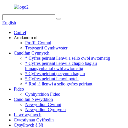
English
Cartref
Amdanom ni
Proffil Cwmni
Tystysgrif Cymhwyster
Canolfan Cynnyrch
* Cyfres peiriant llenwi a selio cwbl awtomatig
* Cyfres peiriant llenwi a chapio bagiau
hunangynhaliol cwbl awtomatig
* Cyfres peiriant pecynnu bagiau
* Cyfres peiriant llenwi poteli
* Rod iâ llenwi a selio gyfres peiriant
Fideo
Cynhyrchion Fideo
Canolfan Newyddion
Newyddion Cwmni
Newyddion Cynnyrch
Lawrlwythwch
Cwestiynau Cyffredin
Cysylltwch â Ni