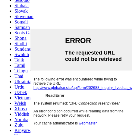
Sesotho
Sinhala
Slovak
Slovenian
Somali
Samoan
Scots Gaelic
Shona
Sindhi
Sundanese
Swahili
Tajik
Tamil
Telugu
Thai
Ukrainian
Urdu
Uzbek
Vietnamese
Welsh
Xhosa
Yiddish
Yoruba
Zulu
Kinyarwanda