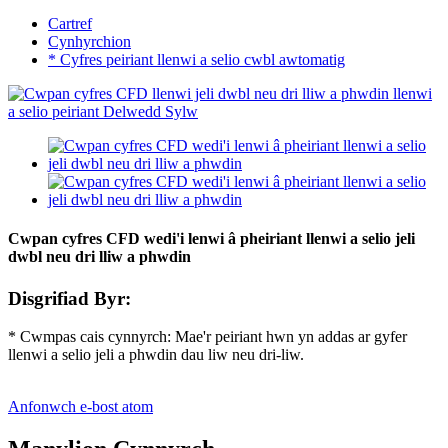
Cartref
Cynhyrchion
* Cyfres peiriant llenwi a selio cwbl awtomatig
Cwpan cyfres CFD wedi'i lenwi â pheiriant llenwi a selio jeli
dwbl neu dri lliw a phwdin
Disgrifiad Byr:
* Cwmpas cais cynnyrch: Mae'r peiriant hwn yn addas ar gyfer
llenwi a selio jeli a phwdin dau liw neu dri-liw.
Anfonwch e-bost atom