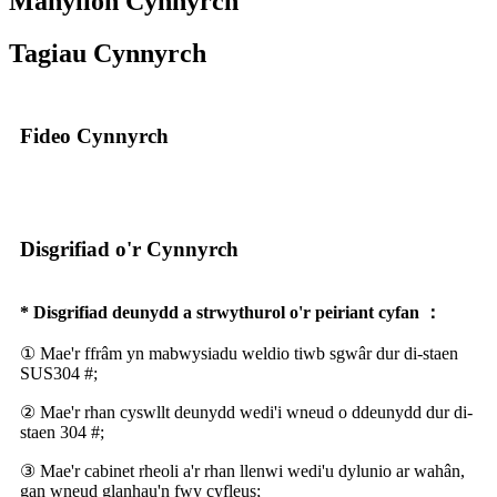
Manylion Cynnyrch
Tagiau Cynnyrch
Fideo Cynnyrch
Disgrifiad o'r Cynnyrch
* Disgrifiad deunydd a strwythurol o'r peiriant cyfan ：
① Mae'r ffrâm yn mabwysiadu weldio tiwb sgwâr dur di-staen
SUS304 #;
② Mae'r rhan cyswllt deunydd wedi'i wneud o ddeunydd dur di-
staen 304 #;
③ Mae'r cabinet rheoli a'r rhan llenwi wedi'u dylunio ar wahân,
gan wneud glanhau'n fwy cyfleus;