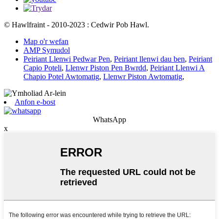
© Hawlfraint - 2010-2023 : Cedwir Pob Hawl.
Map o'r wefan
AMP Symudol
Peiriant Llenwi Pedwar Pen
,
Peiriant llenwi dau ben
,
Peiriant
Capio Poteli
,
Llenwr Piston Pen Bwrdd
,
Peiriant Llenwi A
Chapio Potel Awtomatig
,
Llenwr Piston Awtomatig
,
Anfon e-bost
WhatsApp
x