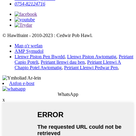
0754-82124716
© Hawlfraint - 2010-2023 : Cedwir Pob Hawl.
Map o'r wefan
AMP Symudol
Llenwr Piston Pen Bwrdd
,
Llenwr Piston Awtomatig
,
Peiriant
Capio Poteli
,
Peiriant llenwi dau ben
,
Peiriant Llenwi A
Chapio Potel Awtomatig
,
Peiriant Llenwi Pedwar Pen
,
Anfon e-bost
WhatsApp
x