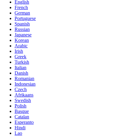
English
French
German
Portuguese
Spanish
Russian
Japanese
Korean
Arabic
Irish
Greek
Turkish
Italian
Danish
Romanian
Indonesian
Czech
Afrikaans
Swedish
Polish
Basque
Catalan
Esperanto
Hindi
Lao