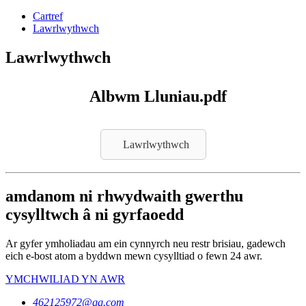
Cartref
Lawrlwythwch
Lawrlwythwch
Albwm Lluniau.pdf
Lawrlwythwch
amdanom ni rhwydwaith gwerthu
cysylltwch â ni gyrfaoedd
Ar gyfer ymholiadau am ein cynnyrch neu restr brisiau, gadewch
eich e-bost atom a byddwn mewn cysylltiad o fewn 24 awr.
YMCHWILIAD YN AWR
462125972@qq.com