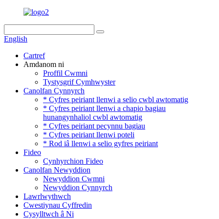
English
Cartref
Amdanom ni
Proffil Cwmni
Tystysgrif Cymhwyster
Canolfan Cynnyrch
* Cyfres peiriant llenwi a selio cwbl awtomatig
* Cyfres peiriant llenwi a chapio bagiau
hunangynhaliol cwbl awtomatig
* Cyfres peiriant pecynnu bagiau
* Cyfres peiriant llenwi poteli
* Rod iâ llenwi a selio gyfres peiriant
Fideo
Cynhyrchion Fideo
Canolfan Newyddion
Newyddion Cwmni
Newyddion Cynnyrch
Lawrlwythwch
Cwestiynau Cyffredin
Cysylltwch â Ni