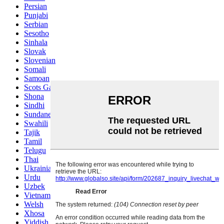
Persian
Punjabi
Serbian
Sesotho
Sinhala
Slovak
Slovenian
Somali
Samoan
Scots Gaelic
Shona
Sindhi
Sundanese
Swahili
Tajik
Tamil
Telugu
Thai
Ukrainian
Urdu
Uzbek
Vietnamese
Welsh
Xhosa
Yiddish