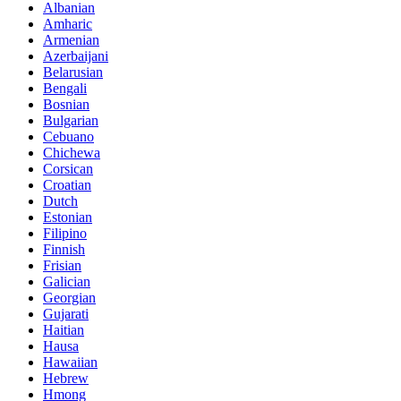
Albanian
Amharic
Armenian
Azerbaijani
Belarusian
Bengali
Bosnian
Bulgarian
Cebuano
Chichewa
Corsican
Croatian
Dutch
Estonian
Filipino
Finnish
Frisian
Galician
Georgian
Gujarati
Haitian
Hausa
Hawaiian
Hebrew
Hmong