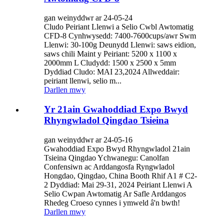
gan weinyddwr ar 24-05-24
Cludo Peiriant Llenwi a Selio Cwbl Awtomatig
CFD-8 Cynhwysedd: 7400-7600cups/awr Swm
Llenwi: 30-100g Deunydd Llenwi: saws eidion,
saws chili Maint y Peiriant: 5200 x 1100 x
2000mm L Cludydd: 1500 x 2500 x 5mm
Dyddiad Cludo: MAI 23,2024 Allweddair:
peiriant llenwi, selio m...
Darllen mwy
Yr 21ain Gwahoddiad Expo Bwyd
Rhyngwladol Qingdao Tsieina
gan weinyddwr ar 24-05-16
Gwahoddiad Expo Bwyd Rhyngwladol 21ain
Tsieina Qingdao Ychwanegu: Canolfan
Confensiwn ac Arddangosfa Ryngwladol
Hongdao, Qingdao, China Booth Rhif A1 # C2-
2 Dyddiad: Mai 29-31, 2024 Peiriant Llenwi A
Selio Cwpan Awtomatig Ar Safle Arddangos
Rhedeg Croeso cynnes i ymweld â'n bwth!
Darllen mwy