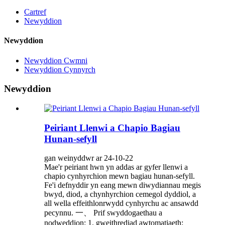
Cartref
Newyddion
Newyddion
Newyddion Cwmni
Newyddion Cynnyrch
Newyddion
Peiriant Llenwi a Chapio Bagiau
Hunan-sefyll
gan weinyddwr ar 24-10-22
Mae'r peiriant hwn yn addas ar gyfer llenwi a
chapio cynhyrchion mewn bagiau hunan-sefyll.
Fe'i defnyddir yn eang mewn diwydiannau megis
bwyd, diod, a chynhyrchion cemegol dyddiol, a
all wella effeithlonrwydd cynhyrchu ac ansawdd
pecynnu. 一、 Prif swyddogaethau a
nodweddion: 1. gweithrediad awtomatiaeth: