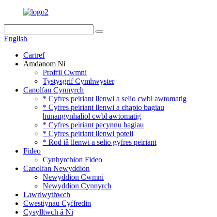
English
Cartref
Amdanom Ni
Proffil Cwmni
Tystysgrif Cymhwyster
Canolfan Cynnyrch
* Cyfres peiriant llenwi a selio cwbl awtomatig
* Cyfres peiriant llenwi a chapio bagiau
hunangynhaliol cwbl awtomatig
* Cyfres peiriant pecynnu bagiau
* Cyfres peiriant llenwi poteli
* Rod iâ llenwi a selio gyfres peiriant
Fideo
Cynhyrchion Fideo
Canolfan Newyddion
Newyddion Cwmni
Newyddion Cynnyrch
Lawrlwythwch
Cwestiynau Cyffredin
Cysylltwch â Ni