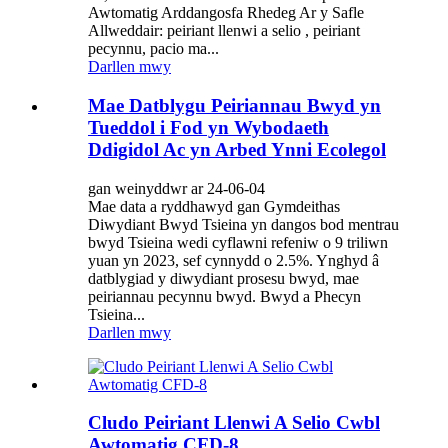
Awtomatig Arddangosfa Rhedeg Ar y Safle
Allweddair: peiriant llenwi a selio , peiriant
pecynnu, pacio ma...
Darllen mwy
Mae Datblygu Peiriannau Bwyd yn
Tueddol i Fod yn Wybodaeth
Ddigidol Ac yn Arbed Ynni Ecolegol
gan weinyddwr ar 24-06-04
Mae data a ryddhawyd gan Gymdeithas
Diwydiant Bwyd Tsieina yn dangos bod mentrau
bwyd Tsieina wedi cyflawni refeniw o 9 triliwn
yuan yn 2023, sef cynnydd o 2.5%. Ynghyd â
datblygiad y diwydiant prosesu bwyd, mae
peiriannau pecynnu bwyd. Bwyd a Phecyn
Tsieina...
Darllen mwy
Cludo Peiriant Llenwi A Selio Cwbl
Awtomatig CFD-8