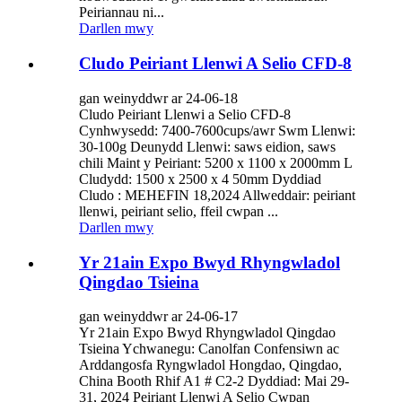
Peiriannau ni...
Darllen mwy
Cludo Peiriant Llenwi A Selio CFD-8
gan weinyddwr ar 24-06-18
Cludo Peiriant Llenwi a Selio CFD-8
Cynhwysedd: 7400-7600cups/awr Swm Llenwi:
30-100g Deunydd Llenwi: saws eidion, saws
chili Maint y Peiriant: 5200 x 1100 x 2000mm L
Cludydd: 1500 x 2500 x 4 50mm Dyddiad
Cludo : MEHEFIN 18,2024 Allweddair: peiriant
llenwi, peiriant selio, ffeil cwpan ...
Darllen mwy
Yr 21ain Expo Bwyd Rhyngwladol
Qingdao Tsieina
gan weinyddwr ar 24-06-17
Yr 21ain Expo Bwyd Rhyngwladol Qingdao
Tsieina Ychwanegu: Canolfan Confensiwn ac
Arddangosfa Ryngwladol Hongdao, Qingdao,
China Booth Rhif A1 # C2-2 Dyddiad: Mai 29-
31, 2024 Peiriant Llenwi A Selio Cwpan