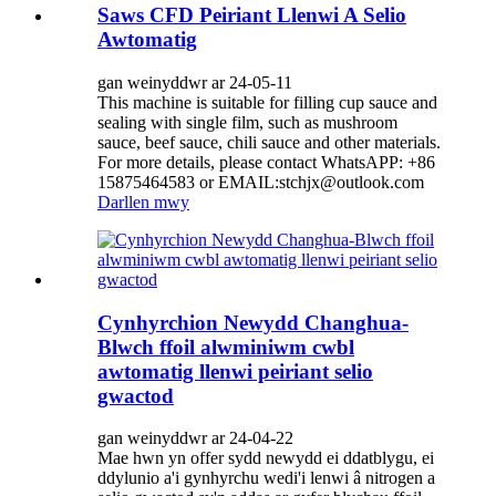
Saws CFD Peiriant Llenwi A Selio
Awtomatig
gan weinyddwr ar 24-05-11
This machine is suitable for filling cup sauce and
sealing with single film, such as mushroom
sauce, beef sauce, chili sauce and other materials.
For more details, please contact WhatsAPP: +86
15875464583 or EMAIL:stchjx@outlook.com
Darllen mwy
Cynhyrchion Newydd Changhua-
Blwch ffoil alwminiwm cwbl
awtomatig llenwi peiriant selio
gwactod
gan weinyddwr ar 24-04-22
Mae hwn yn offer sydd newydd ei ddatblygu, ei
ddylunio a'i gynhyrchu wedi'i lenwi â nitrogen a