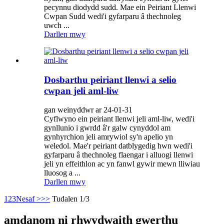
pecynnu diodydd sudd. Mae ein Peiriant Llenwi
Cwpan Sudd wedi'i gyfarparu â thechnoleg
uwch ...
Darllen mwy
Dosbarthu peiriant llenwi a selio
cwpan jeli aml-liw
gan weinyddwr ar 24-01-31
Cyflwyno ein peiriant llenwi jeli aml-liw, wedi'i
gynllunio i gwrdd â'r galw cynyddol am
gynhyrchion jeli amrywiol sy'n apelio yn
weledol. Mae'r peiriant datblygedig hwn wedi'i
gyfarparu â thechnoleg flaengar i alluogi llenwi
jeli yn effeithlon ac yn fanwl gywir mewn lliwiau
lluosog a ...
Darllen mwy
1
2
3
Nesaf >
>>
Tudalen 1/3
amdanom ni rhwydwaith gwerthu