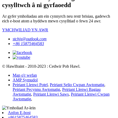
cysylltwch â ni gyrfaoedd
Ar gyfer ymholiadau am ein cynnyrch neu restr brisiau, gadewch
eich e-bost atom a byddwn mewn cysylltiad o fewn 24 awr.
YMCHWILIAD YN AWR
stchjx@outlook.com
+86 15875464583
© Hawlfraint - 2010-2023 : Cedwir Pob Hawl.
Map o'r wefan
AMP Symudol
Peiriant Llenwi Potel
,
Peiriant Selio Cwpan Awtomatig
,
Peiriant Pecynnu Awtomatig
,
Peiriant Llenwi Bagiau
Awtomatig
,
Peiriant Llenwi Saws
,
Peiriant Llenwi Cwpan
Awtomatig
,
Anfon E-bost
+8615875464583