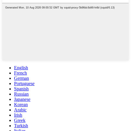
English
French
German
Portuguese
Spanish
Russian
Japanese
Korean
Arabic
Irish
Greek
Turkish
Italian