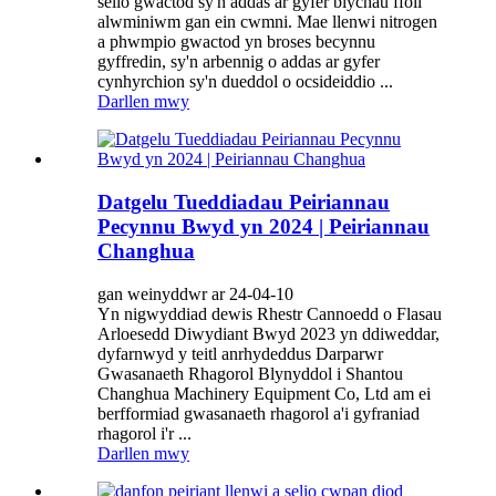
selio gwactod sy'n addas ar gyfer blychau ffoil
alwminiwm gan ein cwmni. Mae llenwi nitrogen
a phwmpio gwactod yn broses becynnu
gyffredin, sy'n arbennig o addas ar gyfer
cynhyrchion sy'n dueddol o ocsideiddio ...
Darllen mwy
Datgelu Tueddiadau Peiriannau
Pecynnu Bwyd yn 2024 | Peiriannau
Changhua
gan weinyddwr ar 24-04-10
Yn nigwyddiad dewis Rhestr Cannoedd o Flasau
Arloesedd Diwydiant Bwyd 2023 yn ddiweddar,
dyfarnwyd y teitl anrhydeddus Darparwr
Gwasanaeth Rhagorol Blynyddol i Shantou
Changhua Machinery Equipment Co, Ltd am ei
berfformiad gwasanaeth rhagorol a'i gyfraniad
rhagorol i'r ...
Darllen mwy