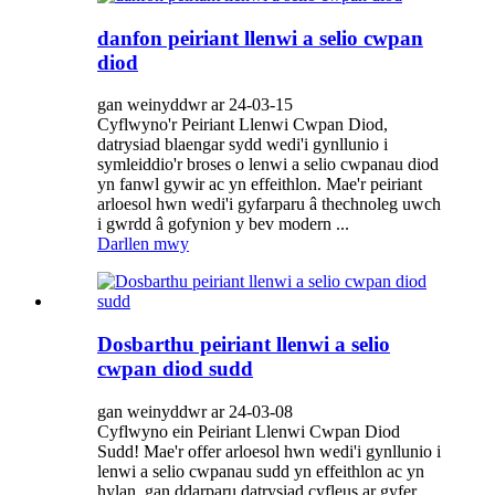
danfon peiriant llenwi a selio cwpan
diod
gan weinyddwr ar 24-03-15
Cyflwyno'r Peiriant Llenwi Cwpan Diod,
datrysiad blaengar sydd wedi'i gynllunio i
symleiddio'r broses o lenwi a selio cwpanau diod
yn fanwl gywir ac yn effeithlon. Mae'r peiriant
arloesol hwn wedi'i gyfarparu â thechnoleg uwch
i gwrdd â gofynion y bev modern ...
Darllen mwy
Dosbarthu peiriant llenwi a selio
cwpan diod sudd
gan weinyddwr ar 24-03-08
Cyflwyno ein Peiriant Llenwi Cwpan Diod
Sudd! Mae'r offer arloesol hwn wedi'i gynllunio i
lenwi a selio cwpanau sudd yn effeithlon ac yn
hylan, gan ddarparu datrysiad cyfleus ar gyfer