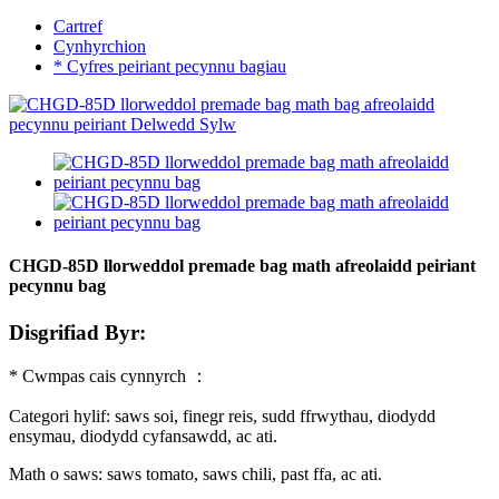
Cartref
Cynhyrchion
* Cyfres peiriant pecynnu bagiau
CHGD-85D llorweddol premade bag math afreolaidd peiriant
pecynnu bag
Disgrifiad Byr:
* Cwmpas cais cynnyrch ：
Categori hylif: saws soi, finegr reis, sudd ffrwythau, diodydd
ensymau, diodydd cyfansawdd, ac ati.
Math o saws: saws tomato, saws chili, past ffa, ac ati.