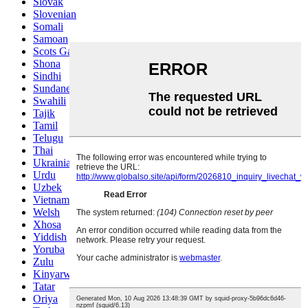
Slovak
Slovenian
Somali
Samoan
Scots Gaelic
Shona
Sindhi
Sundanese
Swahili
Tajik
Tamil
Telugu
Thai
Ukrainian
Urdu
Uzbek
Vietnamese
Welsh
Xhosa
Yiddish
Yoruba
Zulu
Kinyarwanda
Tatar
Oriya