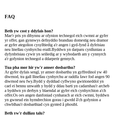
FAQ
Beth yw cost y ddyfais hon?
Mae'r pris yn dibynnu ar ofynion technegol eich cwmni ar gyfer
yr offer, gan gynnwys defnyddio brandiau domestig neu dramor
ar gyfer ategolion cysylltiedig a'r angen i gyd-fynd â dyfeisiau
neu linellau cynhyrchu eraill.Byddwn yn darparu cynlluniau a
dyfynbrisiau cywir yn seiliedig ar y wybodaeth am y cynnyrch
a'r gofynion technegol a ddarperir gennych.
Tua pha mor hir yw'r amser dosbarthu?
Ar gyfer dyfais sengl, yr amser dosbarthu yn gyffredinol yw 40
diwrnod, tra gall llinellau cynhyrchu ar raddfa fawr fod angen 90
diwrnod neu fwy.Bydd y dyddiad cyflwyno gwirioneddol yn
cael ei bennu unwaith y bydd y ddau barti yn cadarnhau'r archeb
a byddwn yn derbyn y blaendal ar gyfer eich cynhyrchion a'ch
offer.Os oes angen danfoniad cynharach ar eich cwmni, byddwn
yn gwneud ein hymdrechion gorau i gwrdd â'ch gofynion a
chwblhau'r dosbarthiad cyn gynted â phosibl.
Beth yw'r dulliau talu?