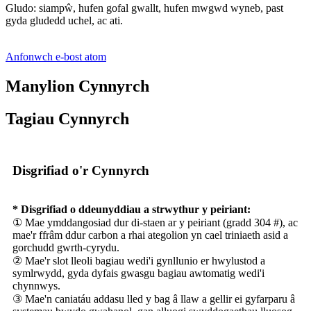
Gludo: siampŵ, hufen gofal gwallt, hufen mwgwd wyneb, past
gyda gludedd uchel, ac ati.
Anfonwch e-bost atom
Manylion Cynnyrch
Tagiau Cynnyrch
Disgrifiad o'r Cynnyrch
* Disgrifiad o ddeunyddiau a strwythur y peiriant:
① Mae ymddangosiad dur di-staen ar y peiriant (gradd 304 #), ac
mae'r ffrâm ddur carbon a rhai ategolion yn cael triniaeth asid a
gorchudd gwrth-cyrydu.
② Mae'r slot lleoli bagiau wedi'i gynllunio er hwylustod a
symlrwydd, gyda dyfais gwasgu bagiau awtomatig wedi'i
chynnwys.
③ Mae'n caniatáu addasu lled y bag â llaw a gellir ei gyfarparu â