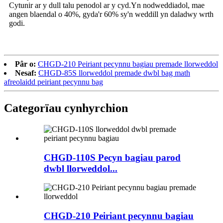
Cytunir ar y dull talu penodol ar y cyd.Yn nodweddiadol, mae
angen blaendal o 40%, gyda'r 60% sy'n weddill yn daladwy wrth
godi.
Pâr o:
CHGD-210 Peiriant pecynnu bagiau premade llorweddol
Nesaf:
CHGD-85S llorweddol premade dwbl bag math
afreolaidd peiriant pecynnu bag
Categorïau cynhyrchion
CHGD-110S Pecyn bagiau parod
dwbl llorweddol...
CHGD-210 Peiriant pecynnu bagiau