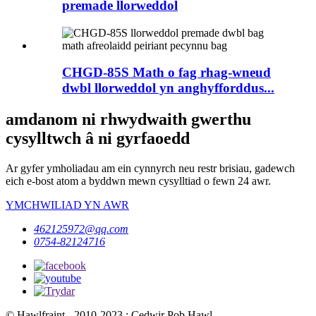
premade llorweddol
CHGD-85S Math o fag rhag-wneud
dwbl llorweddol yn anghyfforddus...
amdanom ni rhwydwaith gwerthu
cysylltwch â ni gyrfaoedd
Ar gyfer ymholiadau am ein cynnyrch neu restr brisiau, gadewch
eich e-bost atom a byddwn mewn cysylltiad o fewn 24 awr.
YMCHWILIAD YN AWR
462125972@qq.com
0754-82124716
© Hawlfraint - 2010-2023 : Cedwir Pob Hawl.