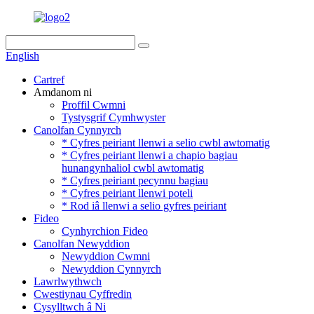
English
Cartref
Amdanom ni
Proffil Cwmni
Tystysgrif Cymhwyster
Canolfan Cynnyrch
* Cyfres peiriant llenwi a selio cwbl awtomatig
* Cyfres peiriant llenwi a chapio bagiau
hunangynhaliol cwbl awtomatig
* Cyfres peiriant pecynnu bagiau
* Cyfres peiriant llenwi poteli
* Rod iâ llenwi a selio gyfres peiriant
Fideo
Cynhyrchion Fideo
Canolfan Newyddion
Newyddion Cwmni
Newyddion Cynnyrch
Lawrlwythwch
Cwestiynau Cyffredin
Cysylltwch â Ni