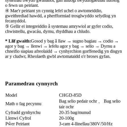
systemau bwydo gwahanol, gan alluogi swyddogaethau lluosog
o fewn un peiriant.
④ Mae'r peiriant yn cynnig lefel uchel o awtomeiddio,
gweithrediad hawdd, a pherfformiad trosglwyddo sefydlog yn
fecanyddol.
⑤ Gellir ei integreiddio â systemau amrywiol ar gyfer codio,
chwistrellu, gwacáu, dyrnu, rhyddhau a chludo.
* Llif gwaith:
Gosod y bag â llaw → sugno bagiau → codio →
agor y bag → llenwi → lefelu agor y bag → selio → Dyrnu a
chneifio siapiau afreolaidd → cynhyrchion gorffenedig yn disgyn
ar y cludwr, Rheolaeth gwbl awtomataidd o'r broses gyfan.
Paramedrau cynnyrch
Model
CHGD-85D
Bag selio pedair ochr 、 Bag selio
Math o fag pecynnu
tair ochr
Cyfradd gynhyrchu
20-35 bag/munud
Llenwi Cyfrol
20-100g
Pŵer Peiriant
3-cam 4-llinellau/380V/50/Hz