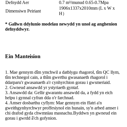
Defnydd Aer
0.7 m³/munud 0.65-0.7Mpa
1906x1337x2010mm (L x W x
Dimensiwn Peiriant
H）
* Gallwn ddylunio modelau newydd yn unol ag anghenion
defnyddwyr.
Ein Manteision
1. Mae gennym dîm ymchwil a datblygu rhagorol, tîm QC llym,
tîm technegol cain, a thîm gwerthu gwasanaeth rhagorol i
ddarparu'r gwasanaeth a'r cynhyrchion gorau i gwsmeriaid.
2. Gwneud ansawdd yr ystyriaeth gyntaf.
3. Ansawdd da: Gellir gwarantu ansawdd da, a fydd yn eich
helpu i gynnal cyfran dda o'r farchnad.
4. Amser dosbarthu cyflym: Mae gennym ein ffatri a'n
gweithgynhyrchwyr proffesiynol ein hunain, sy'n arbed amser i
chi drafod gyda chwmnïau masnachu.Byddwn yn gwneud ein
gorau i gwrdd â'ch gofynion.